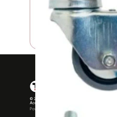
Piedini per Mobili e Macchinari
Menu
Sho
Azi
© 2026 R. F. GERON s.r.l.
Accessori per arredamento – Ruote
Cont
Powered by Campadello Design
Term