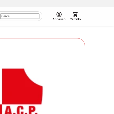
account_circle
shopping_cart
Accesso
Carrello