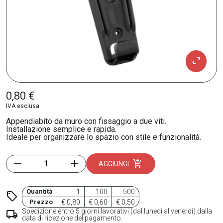
expand_content
0,80 €
IVA esclusa
Appendiabito da muro con fissaggio a due viti.
Installazione semplice e rapida.
Ideale per organizzare lo spazio con stile e funzionalità.
remove
add
add_shopping_cart
AGGIUNGI
Quantità
1
100
500
sell
Prezzo
€ 0,80
€ 0,60
€ 0,50
Spedizione entro 5 giorni lavorativi (dal lunedi al venerdi) dalla
local_shipping
data di ricezione del pagamento.