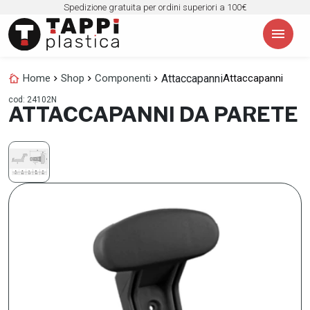
Spedizione gratuita per ordini superiori a 100€
menu
cottage
Attaccapanni
Home
chevron_right
Shop
chevron_right
Componenti
chevron_right
Attaccapanni
cod: 24102N
ATTACCAPANNI DA PARETE