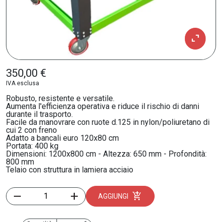
expand_content
350,00 €
IVA esclusa
Robusto, resistente e versatile.
Aumenta l'efficienza operativa e riduce il rischio di danni
durante il trasporto.
Facile da manovrare con ruote d.125 in nylon/poliuretano di
cui 2 con freno
Adatto a bancali euro 120x80 cm
Portata: 400 kg
Dimensioni: 1200x800 cm - Altezza: 650 mm - Profondità:
800 mm
Telaio con struttura in lamiera acciaio
remove
add
add_shopping_cart
AGGIUNGI