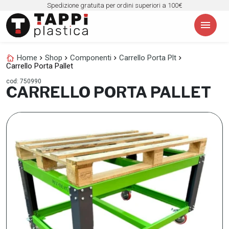
Spedizione gratuita per ordini superiori a 100€
menu
cottage
Home
chevron_right
Shop
chevron_right
Componenti
chevron_right
Carrello Porta Plt
chevron_right
Carrello Porta Pallet
cod: 750990
CARRELLO PORTA PALLET