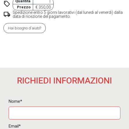
Quantità
1
sell
Prezzo
€ 350,00
Spedizione entro 5 giorni lavorativi (dal lunedi al venerdi) dalla
local_shipping
data di ricezione del pagamento.
Hai bisogno d'aiuto?
RICHIEDI INFORMAZIONI
Nome*
Email*