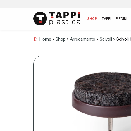
SHOP
TAPPI
PIEDINI
cottage
Home
chevron_right
Shop
chevron_right
Arredamento
chevron_right
Scivoli
chevron_right
Scivoli