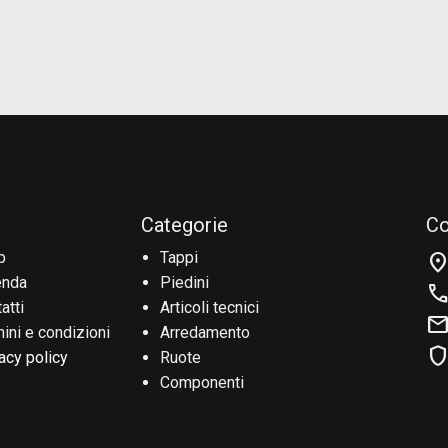
Categorie
Co
p
Tappi
location_o
enda
Piedini
cal
atti
Articoli tecnici
mai
ini e condizioni
Arredamento
shiel
acy policy
Ruote
Componenti