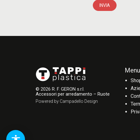
INVIA
Menu
Sho
Azi
© 2026 R. F. GERON s.r.l.
Accessori per arredamento – Ruote
Cont
Powered by Campadello Design
Term
Priv