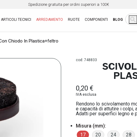
Spedizione gratuita per ordini superiori a 100€
search
ARTICOLI TECNICI
ARREDAMENTO
RUOTE
COMPONENTI
BLOG
 Con Chiodo In Plastica+feltro
cod: 748833
SCIVOL
PLAS
0,20 €
IVA esclusa
Rendono lo scivolamento mol
e capacità di attutire i colpi
Adatti per superfici legno e 
Misura (mm):
17
20
24
28