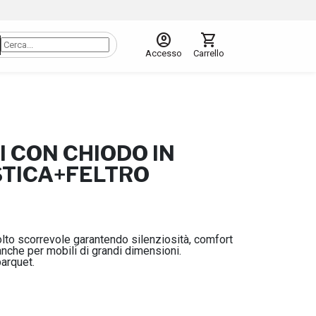
account_circle
shopping_cart
Accesso
Carrello
I CON CHIODO IN
TICA+FELTRO
to scorrevole garantendo silenziosità, comfort
, anche per mobili di grandi dimensioni.
parquet.