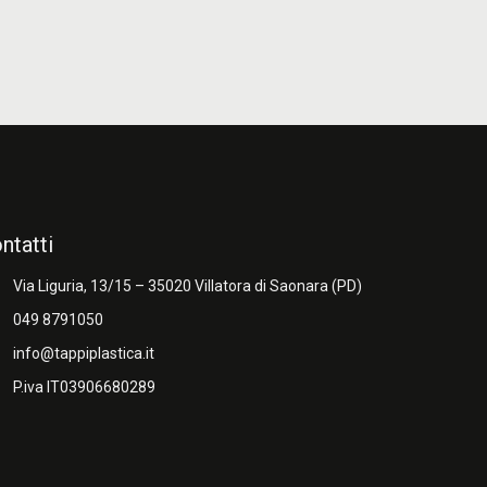
ntatti
n
Via Liguria, 13/15 – 35020 Villatora di Saonara (PD)
l
049 8791050
l
info@tappiplastica.it
d
P.iva IT03906680289