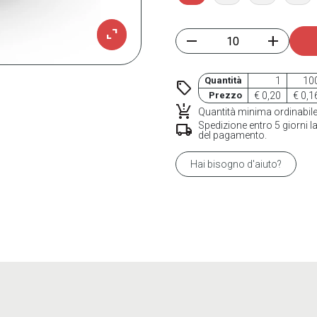
expand_content
remove
add
Quantità
1
10
sell
Prezzo
€ 0,20
€ 0,1
production_quantity_limits
Quantità minima ordinabile
Spedizione entro 5 giorni la
local_shipping
del pagamento.
Hai bisogno d'aiuto?