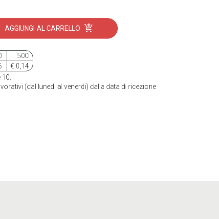
add_shopping_cart
AGGIUNGI
AL CARRELLO
0
500
6
€ 0,14
 10.
vorativi (dal lunedi al venerdi) dalla data di ricezione