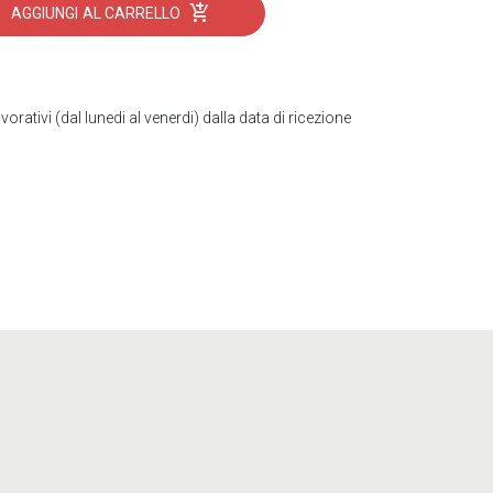
add_shopping_cart
AGGIUNGI
AL CARRELLO
vorativi (dal lunedi al venerdi) dalla data di ricezione