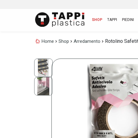
SHOP
TAPPI
PIEDINI
cottage
Rotolino Safeti
Home
chevron_right
Shop
chevron_right
Arredamento
chevron_right