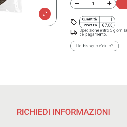
remove
add
expand_content
Quantità
1
sell
Prezzo
€ 7,00
Spedizione entro 5 giorni la
local_shipping
del pagamento.
Hai bisogno d'aiuto?
RICHIEDI INFORMAZIONI