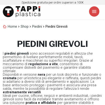
Spedizione gratuita per ordini superiori a 100€
menu
cottage
Home
chevron_right
Shop
chevron_right
Piedini
chevron_right
Piedini Girevoli
PIEDINI GIREVOLI
I
piedini girevoli
sono accessori regolabili in altezza che
permettono di livellare perfettamente mobili, tavoli,
scaffalature e macchinari su superfici irregolari. Grazie al
meccanismo di
regolazione a vite
, consentono di
compensare dislivelli del pavimento e garantire stabilità
ottimale.
Disponibili in versione
nera
per un look discreto e funzionale o
cromata
per un'estetica più elegante e raffinata, questi piedini
si adattano a diversi stili di arredamento e applicazioni. La
base antiscivolo protegge i pavimenti e assicura una presa
salda, mentre la possibilità di regolare l'altezza li rende
estremamente versatili
.
Ideali per cucine, officine, negozi e ambienti industriali, i piedini
girevoli sono facili da installare tramite avvitamento e offrono
una soluzione
pratica e affidabile
per garantire stabilità e