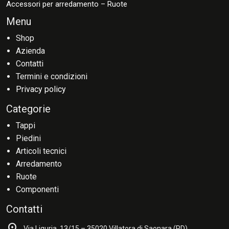
Accessori per arredamento – Ruote
Menu
Shop
Azienda
Contatti
Termini e condizioni
Privacy policy
Categorie
Tappi
Piedini
Articoli tecnici
Arredamento
Ruote
Componenti
Contatti
location_on
Via Liguria, 13/15 – 35020 Villatora di Saonara (PD)